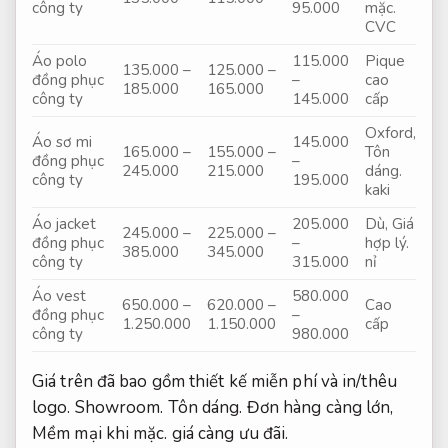
công ty
95.000
mặc.
CVC
Áo polo
115.000
Pique
135.000 –
125.000 –
đồng phục
–
cao
185.000
165.000
công ty
145.000
cấp
Oxford,
Áo sơ mi
145.000
165.000 –
155.000 –
Tôn
đồng phục
–
245.000
215.000
dáng.
công ty
195.000
kaki
Áo jacket
205.000
Dù,
Giá
245.000 –
225.000 –
đồng phục
–
hợp lý.
385.000
345.000
công ty
315.000
nỉ
Áo vest
580.000
650.000 –
620.000 –
Cao
đồng phục
–
1.250.000
1.150.000
cấp
công ty
980.000
Giá trên đã bao gồm thiết kế miễn phí và in/thêu
logo.
Showroom.
Tôn dáng.
Đơn hàng càng lớn,
Mềm mại khi mặc.
giá càng ưu đãi.