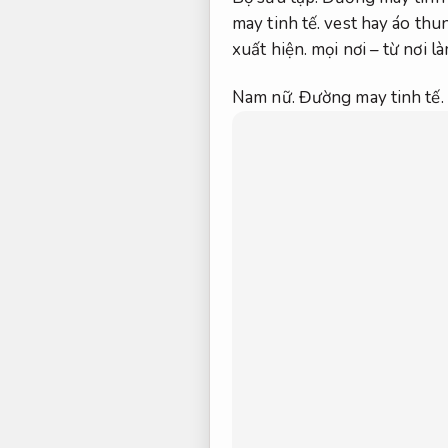
may tinh tế.
vest hay áo thu
xuất hiện.
mọi nơi – từ nơi l
Nam nữ.
Đường may tinh tế.