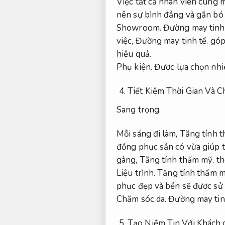
Việc tất cả nhân viên cùng 
nên sự bình đẳng và gắn bó 
Showroom.
Đường may tinh 
việc,
Đường may tinh tế.
góp 
hiệu quả.
Phụ kiện.
Được lựa chọn nhi
Tiết Kiệm Thời Gian Và 
Sang trọng.
Mỗi sáng đi làm,
Tăng tính 
đồng phục sẵn có vừa giúp 
gàng,
Tăng tính thẩm mỹ.
th
Liệu trình.
Tăng tính thẩm m
phục đẹp và bền sẽ được sử 
Chăm sóc da.
Đường may tinh
Tạo Niềm Tin Với Khách 