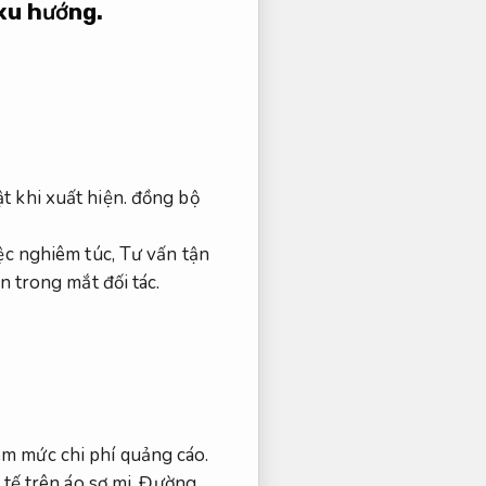
xu hướng.
t khi xuất hiện.
đồng bộ
ệc nghiêm túc,
Tư vấn tận
 trong mắt đối tác.
m mức chi phí quảng cáo.
tế trên áo sơ mi,
Đường