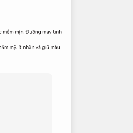
ác mềm mịn,
Đường may tinh
thẩm mỹ.
ít nhăn và giữ màu