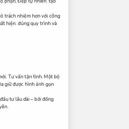
bộ phận,
Đẹp tự nhiên.
tạo
có trách nhiệm hơn với công
ất hiện.
đúng quy trình và
ới.
Tư vấn tận tình.
Một bộ
a giữ được hình ảnh gọn
đầu tư lâu dài – bởi đồng
yên.