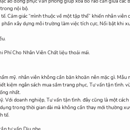
mặc áo đồng phục văn phòng giúp xóa bỏ rào cản giữa các 
trong nội bộ.
tế.
Cảm giác “mình thuộc về một tập thể” khiến nhân viên 
phần xây dựng môi trường làm việc tích cực,
Nổi bật khi xu
ều.
Chi Phí Cho Nhân Viên
Chất liệu thoải mái.
thẩm mỹ.
nhân viên không cần băn khoăn nên mặc gì.
Mẫu m
tiết kiệm ngân sách mua sắm trang phục,
Tư vấn tận tình.
vừ
ống nhất.
ỹ.
Với doanh nghiệp,
Tư vấn tận tình.
đây cũng là một cách 
dụng trong thời gian dài mà không cần thay mới thường xu
 tế.
cần tư vấn
Dịu nhẹ.