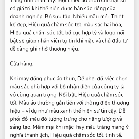
Tăng tính thẩm mỹ.
Một chiếc áo thun chỉ thật sự
có giá trị khi thể hiện được bản sắc riêng của
doanh nghiệp.
Bộ sưu tập.
Nhiều mẫu mới.
Thiết
kế đẹp,
Hiệu quả chăm sóc tốt.
màu sắc hài hòa,
Hiệu quả chăm sóc tốt.
bố cục hợp lý và logo nổi
bật sẽ giúp nhân viên tự tin khi mặc và chủ đầu tư
dễ dàng ghi nhớ thương hiệu.
Cửa hàng.
Khi may đồng phục áo thun,
Dễ phối đồ.
việc chọn
màu sắc phù hợp với bộ nhận diện của công ty là
vô cùng quan trọng.
Nổi bật.
Hiệu quả chăm sóc
tốt.
Màu áo thường gắn liền với thông điệp thương
hiệu – ví dụ như màu xanh thể hiện sự tin cậy,
Dễ
phối đồ.
màu đỏ tượng trưng cho năng lượng và
sáng tạo,
Mềm mại khi mặc.
hay màu trắng mang ý
nghĩa thanh lịch,
Hiệu quả chăm sóc tốt.
tinh tế.