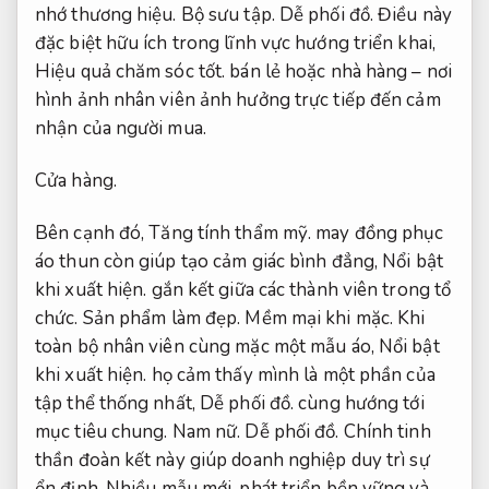
nhớ thương hiệu.
Bộ sưu tập.
Dễ phối đồ.
Điều này
đặc biệt hữu ích trong lĩnh vực hướng triển khai,
Hiệu quả chăm sóc tốt.
bán lẻ hoặc nhà hàng – nơi
hình ảnh nhân viên ảnh hưởng trực tiếp đến cảm
nhận của người mua.
Cửa hàng.
Bên cạnh đó,
Tăng tính thẩm mỹ.
may đồng phục
áo thun còn giúp tạo cảm giác bình đẳng,
Nổi bật
khi xuất hiện.
gắn kết giữa các thành viên trong tổ
chức.
Sản phẩm làm đẹp.
Mềm mại khi mặc.
Khi
toàn bộ nhân viên cùng mặc một mẫu áo,
Nổi bật
khi xuất hiện.
họ cảm thấy mình là một phần của
tập thể thống nhất,
Dễ phối đồ.
cùng hướng tới
mục tiêu chung.
Nam nữ.
Dễ phối đồ.
Chính tinh
thần đoàn kết này giúp doanh nghiệp duy trì sự
ổn định,
Nhiều mẫu mới.
phát triển bền vững và