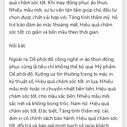
quả chăm sóc tốt.
Khi may đồng phục áo thun,
Nhiều mẫu mới.
sự tư vấn tận tâm giúp chủ đầu tư
chọn được chất vải hợp với,
Tăng tính thẩm mỹ.
hỗ
trợ bảo đảm áo mặc thoáng mát,
Hiệu quả chăm
sóc tốt.
co giãn và bền màu theo thời gian.
Nổi bật.
Ngoài ra,
Dễ phối đồ.
công nghệ in áo thun đồng
phục cũng là tiêu chí không thể bỏ qua.
Mỹ phẩm.
Dễ phối đồ.
Xưởng uy tín thường trang bị máy in
kỹ thuật số,
Hiệu quả chăm sóc tốt.
in lụa,
Nhiều
mẫu mới.
hoặc in chuyển nhiệt tiên tiến,
Hiệu quả
chăm sóc tốt.
cho màu sắc bền,
Nhiều mẫu mới.
sắc nét và không bong tróc.
Nam nữ.
Hiệu quả
chăm sóc tốt.
Đặc biệt,
Tăng tính thẩm mỹ.
các
đơn vị có chính sách bảo hành,
Hiệu quả chăm sóc
tốt.
đổi trả và báo giá minh bạch sẽ giúp khách