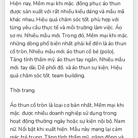
Hiện nay,
Mềm mại khi mặc.
đồng phục áo thun
được sản xuất với rất nhiều kiểu dáng và mẫu mã
khác nhau,
Hiệu quả chăm sóc tốt.
phù hợp với
từng yêu cầu thực tế và môi trường làm việc.
Áo
sơ mi.
Nhiều mẫu mới.
Trong đó,
Mềm mại khi mặc.
những dòng phổ biến nhất phải kể đến là áo thun
cổ tròn,
Nhiều mẫu mới.
áo thun cổ bẻ (polo),
Tăng tính thẩm mỹ.
áo thun tay ngắn,
Nhiều mẫu
mới.
tay dài,
Dễ phối đồ.
và áo thun sự kiện,
Hiệu
quả chăm sóc tốt.
team building.
Thời trang.
Áo thun cổ tròn là loại cơ bản nhất,
Mềm mại khi
mặc.
được nhiều doanh nghiệp sử dụng trong
hoạt động thường ngày hoặc sự kiện nội bộ.
Nam
nữ.
Nổi bật khi xuất hiện.
Mẫu này mang lại cảm
giác trẻ trung,
Tăng tính thẩm mỹ.
năng động và