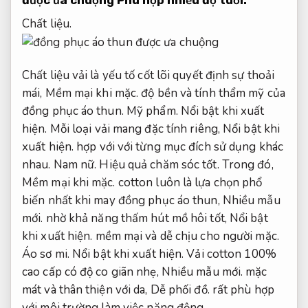
được ưa chuộng
Phù hợp nhiều độ tuổi.
Chất liệu.
Chất liệu vải là yếu tố cốt lõi quyết định sự thoải
mái,
Mềm mại khi mặc.
độ bền và tính thẩm mỹ của
đồng phục áo thun.
Mỹ phẩm.
Nổi bật khi xuất
hiện.
Mỗi loại vải mang đặc tính riêng,
Nổi bật khi
xuất hiện.
hợp với với từng mục đích sử dụng khác
nhau.
Nam nữ.
Hiệu quả chăm sóc tốt.
Trong đó,
Mềm mại khi mặc.
cotton luôn là lựa chọn phổ
biến nhất khi may đồng phục áo thun,
Nhiều mẫu
mới.
nhờ khả năng thấm hút mồ hôi tốt,
Nổi bật
khi xuất hiện.
mềm mại và dễ chịu cho người mặc.
Áo sơ mi.
Nổi bật khi xuất hiện.
Vải cotton 100%
cao cấp có độ co giãn nhẹ,
Nhiều mẫu mới.
mặc
mát và thân thiện với da,
Dễ phối đồ.
rất phù hợp
với môi trường làm việc năng động.