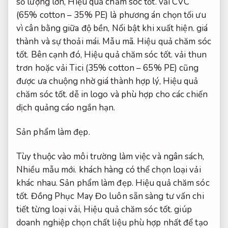
số lượng lớn,
Hiệu quả chăm sóc tốt.
vải CVC
(65% cotton – 35% PE) là phương án chọn tối ưu
vì cân bằng giữa độ bền,
Nổi bật khi xuất hiện.
giá
thành và sự thoải mái.
Mẫu mã.
Hiệu quả chăm sóc
tốt.
Bên cạnh đó,
Hiệu quả chăm sóc tốt.
vải thun
trơn hoặc vải Tici (35% cotton – 65% PE) cũng
được ưa chuộng nhờ giá thành hợp lý,
Hiệu quả
chăm sóc tốt.
dễ in logo và phù hợp cho các chiến
dịch quảng cáo ngắn hạn.
Sản phẩm làm đẹp.
Tùy thuộc vào môi trường làm việc và ngân sách,
Nhiều mẫu mới.
khách hàng có thể chọn loại vải
khác nhau.
Sản phẩm làm đẹp.
Hiệu quả chăm sóc
tốt.
Đồng Phục May Đo luôn sẵn sàng tư vấn chi
tiết từng loại vải,
Hiệu quả chăm sóc tốt.
giúp
doanh nghiệp chọn chất liệu phù hợp nhất để tạo