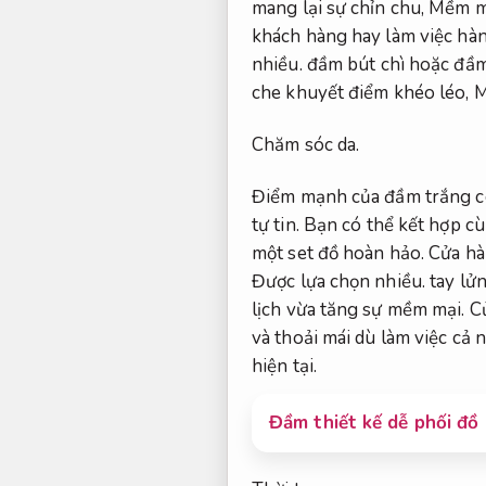
mang lại sự chỉn chu,
Mềm mạ
khách hàng hay làm việc hà
nhiều.
đầm bút chì hoặc đầm
che khuyết điểm khéo léo,
M
Chăm sóc da.
Điểm mạnh của đầm trắng côn
tự tin.
Bạn có thể kết hợp cù
một set đồ hoàn hảo.
Cửa hà
Được lựa chọn nhiều.
tay lửn
lịch vừa tăng sự mềm mại.
C
và thoải mái dù làm việc cả 
hiện tại.
Đầm thiết kế dễ phối đồ