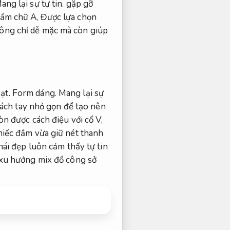
ang lại sự tự tin.
gặp gỡ
đầm chữ A,
Được lựa chọn
ng chỉ dễ mặc mà còn giúp
oạt.
Form dáng.
Mang lại sự
xách tay nhỏ gọn để tạo nên
òn được cách điệu với cổ V,
hiếc đầm vừa giữ nét thanh
ái đẹp luôn cảm thấy tự tin
u hướng mix đồ công sở