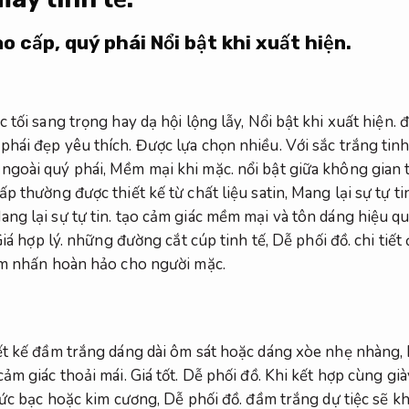
ao cấp, quý phái
Nổi bật khi xuất hiện.
 tối sang trọng hay dạ hội lộng lẫy,
Nổi bật khi xuất hiện.
đ
phái đẹp yêu thích.
Được lựa chọn nhiều.
Với sắc trắng tinh
ngoài quý phái,
Mềm mại khi mặc.
nổi bật giữa không gian 
p thường được thiết kế từ chất liệu satin,
Mang lại sự tự tin
ang lại sự tự tin.
tạo cảm giác mềm mại và tôn dáng hiệu q
iá hợp lý.
những đường cắt cúp tinh tế,
Dễ phối đồ.
chi tiết
ểm nhấn hoàn hảo cho người mặc.
ết kế đầm trắng dáng dài ôm sát hoặc dáng xòe nhẹ nhàng,
cảm giác thoải mái.
Giá tốt.
Dễ phối đồ.
Khi kết hợp cùng già
sức bạc hoặc kim cương,
Dễ phối đồ.
đầm trắng dự tiệc sẽ k