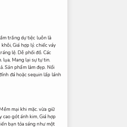
ầm trắng dự tiệc luôn là
 khôi,
Giá hợp lý.
chiếc váy
tráng lệ.
Dễ phối đồ.
Các
.
lụa,
Mang lại sự tự tin.
uả.
Sản phẩm làm đẹp.
Nổi
 đính đá hoặc sequin lấp lánh
Mềm mại khi mặc.
vừa giữ
y cao gót ánh kim,
Giá hợp
hiến bạn tỏa sáng như một