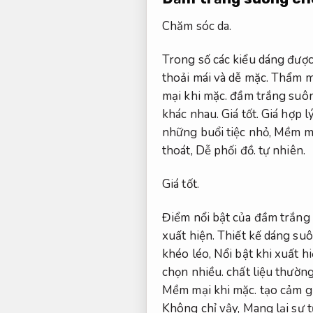
Chăm sóc da.
Trong số các kiểu dáng đượ
thoải mái và dễ mặc.
Thẩm m
mại khi mặc.
đầm trắng suôn
khác nhau.
Giá tốt.
Giá hợp lý
những buổi tiệc nhỏ,
Mềm mạ
thoát,
Dễ phối đồ.
tự nhiên.
Giá tốt.
Điểm nổi bật của đầm trắng 
xuất hiện.
Thiết kế dáng suô
khéo léo,
Nổi bật khi xuất hi
chọn nhiều.
chất liệu thườn
Mềm mại khi mặc.
tạo cảm gi
Không chỉ vậy,
Mang lại sự tự