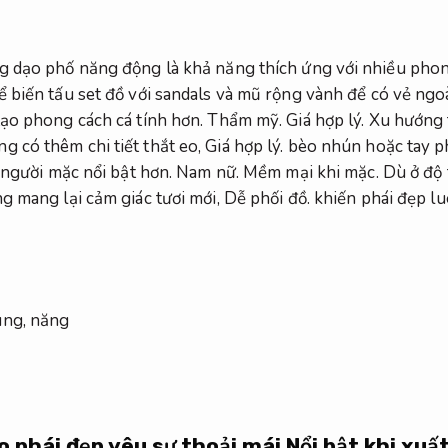
g dạo phố năng động là khả năng thích ứng với nhiều pho
 biến tấu set đồ với sandals và mũ rộng vành để có vẻ ngoà
ạo phong cách cá tính hơn.
Thẩm mỹ.
Giá hợp lý.
Xu hướng t
 có thêm chi tiết thắt eo,
Giá hợp lý.
bèo nhún hoặc tay p
 người mặc nổi bật hơn.
Nam nữ.
Mềm mại khi mặc.
Dù ở độ 
 mang lại cảm giác tươi mới,
Dễ phối đồ.
khiến phái đẹp lu
 phái đẹp yêu sự thoải mái
Nổi bật khi xuất