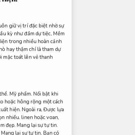
n giữ vị trí đặc biệt nhờ sự
u kỳ như đầm dự tiệc,
Mềm
iện trong nhiều hoàn cảnh
hò hay thậm chí là tham dự
 mặc toát lên vẻ thanh
thể.
Mỹ phẩm.
Nổi bật khi
to hoặc hông rộng một cách
xuất hiện.
Ngoài ra,
Được lựa
ọn nhiều.
linen hoặc voan,
àm đẹp.
Mang lại sự tự tin.
Mang lại sự tự tin.
Bạn có