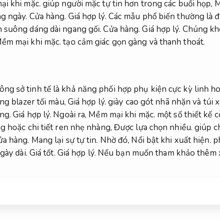
i khi mặc.
giúp người mặc tự tin hơn trong các buổi họp,
M
ng ngày.
Cửa hàng.
Giá hợp lý.
Các mẫu phổ biến thường là 
 suông dáng dài ngang gối.
Cửa hàng.
Giá hợp lý.
Chúng khô
ềm mại khi mặc.
tạo cảm giác gọn gàng và thanh thoát.
g sở tinh tế là khả năng phối hợp phụ kiện cực kỳ linh h
ng blazer tối màu,
Giá hợp lý.
giày cao gót nhã nhặn và túi 
ng.
Giá hợp lý.
Ngoài ra,
Mềm mại khi mặc.
một số thiết kế c
g hoặc chi tiết ren nhẹ nhàng,
Được lựa chọn nhiều.
giúp c
ửa hàng.
Mang lại sự tự tin.
Nhờ đó,
Nổi bật khi xuất hiện.
ph
ngày dài.
Giá tốt.
Giá hợp lý.
Nếu bạn muốn tham khảo thêm x