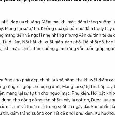
c phái đẹp ưa chuộng,
Mềm mại khi mặc.
đầm trắng suông luô
ỹ.
Mang lại sự tự tin.
Không quá gò bó như đầm body hay cầ
g mang đến vẻ ngoài nhẹ nhàng nhưng vẫn đủ tinh tế để d
.
Từ đi làm,
Nổi bật khi xuất hiện.
dạo phố,
Dễ phối đồ.
hẹn 
i khi mặc.
chiếc đầm suông gam trắng vẫn luôn giúp người
suông cho phái đẹp chính là khả năng che khuyết điểm cơ 
ng rộng rãi giúp che bụng dưới,
Mang lại sự tự tin.
bắp tay 
ện.
mang lại sự tự tin cho người mặc.
Phụ kiện.
Nổi bật khi 
g dùng cho dòng dòng sản phẩm này là cotton,
Được lựa ch
ác mát mẻ và thoải mái trong suốt cả ngày dài.
Sản phẩm l
 tin.
đầm trắng suông còn rất dễ phối phụ kiện.
Xu hướng.