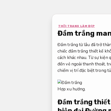
Bỏ
qua
nội
dung
THỜI TRANG LÀM ĐẸP
Đầm trắng mang 
Đầm trắng từ lâu đã trở thàn
chiếc đầm trắng thiết kế kh
cách khác nhau. Từ sự kiện 
đến vẻ ngoài thanh thoát, tr
chiếm vị trí đặc biệt trong t
Hợp xu hướng.
Đầm trắng thiết
hiện đại
Đường m