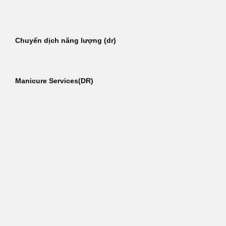
Bỏ
qua
nội
Chuyển dịch năng lượng (dr)
dung
Manicure Services(DR)