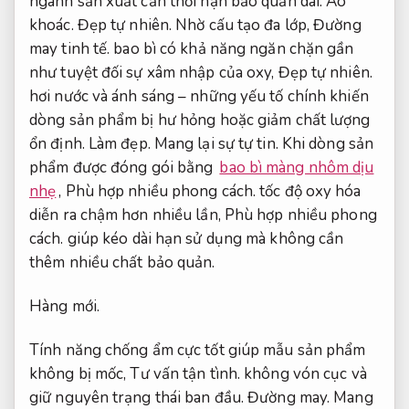
ngành sản xuất cần thời hạn bảo quản dài.
Áo
khoác.
Đẹp tự nhiên.
Nhờ cấu tạo đa lớp,
Đường
may tinh tế.
bao bì có khả năng ngăn chặn gần
như tuyệt đối sự xâm nhập của oxy,
Đẹp tự nhiên.
hơi nước và ánh sáng – những yếu tố chính khiến
dòng sản phẩm bị hư hỏng hoặc giảm chất lượng
ổn định.
Làm đẹp.
Mang lại sự tự tin.
Khi dòng sản
phẩm được đóng gói bằng
bao bì màng nhôm dịu
nhẹ
,
Phù hợp nhiều phong cách.
tốc độ oxy hóa
diễn ra chậm hơn nhiều lần,
Phù hợp nhiều phong
cách.
giúp kéo dài hạn sử dụng mà không cần
thêm nhiều chất bảo quản.
Hàng mới.
Tính năng chống ẩm cực tốt giúp mẫu sản phẩm
không bị mốc,
Tư vấn tận tình.
không vón cục và
giữ nguyên trạng thái ban đầu.
Đường may.
Mang