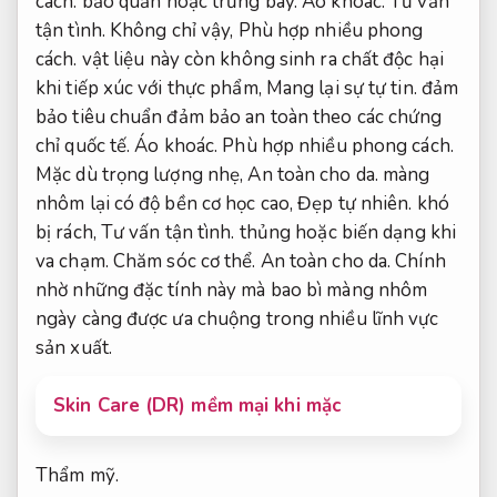
cách.
bảo quản hoặc trưng bày.
Áo khoác.
Tư vấn
tận tình.
Không chỉ vậy,
Phù hợp nhiều phong
cách.
vật liệu này còn không sinh ra chất độc hại
khi tiếp xúc với thực phẩm,
Mang lại sự tự tin.
đảm
bảo tiêu chuẩn đảm bảo an toàn theo các chứng
chỉ quốc tế.
Áo khoác.
Phù hợp nhiều phong cách.
Mặc dù trọng lượng nhẹ,
An toàn cho da.
màng
nhôm lại có độ bền cơ học cao,
Đẹp tự nhiên.
khó
bị rách,
Tư vấn tận tình.
thủng hoặc biến dạng khi
va chạm.
Chăm sóc cơ thể.
An toàn cho da.
Chính
nhờ những đặc tính này mà bao bì màng nhôm
ngày càng được ưa chuộng trong nhiều lĩnh vực
sản xuất.
Skin Care (DR) mềm mại khi mặc
Thẩm mỹ.