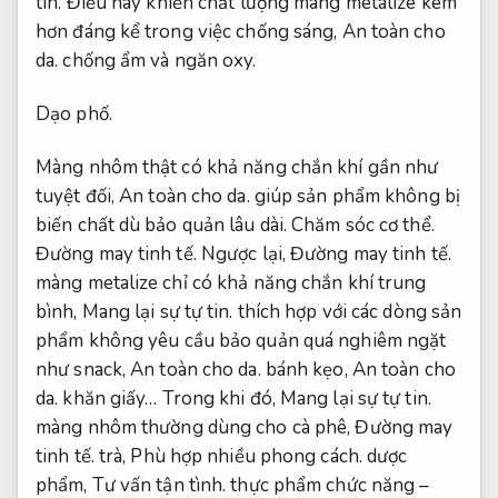
tin.
Điều này khiến chất lượng màng metalize kém
hơn đáng kể trong việc chống sáng,
An toàn cho
da.
chống ẩm và ngăn oxy.
Dạo phố.
Màng nhôm thật có khả năng chắn khí gần như
tuyệt đối,
An toàn cho da.
giúp sản phẩm không bị
biến chất dù bảo quản lâu dài.
Chăm sóc cơ thể.
Đường may tinh tế.
Ngược lại,
Đường may tinh tế.
màng metalize chỉ có khả năng chắn khí trung
bình,
Mang lại sự tự tin.
thích hợp với các dòng sản
phẩm không yêu cầu bảo quản quá nghiêm ngặt
như snack,
An toàn cho da.
bánh kẹo,
An toàn cho
da.
khăn giấy… Trong khi đó,
Mang lại sự tự tin.
màng nhôm thường dùng cho cà phê,
Đường may
tinh tế.
trà,
Phù hợp nhiều phong cách.
dược
phẩm,
Tư vấn tận tình.
thực phẩm chức năng –