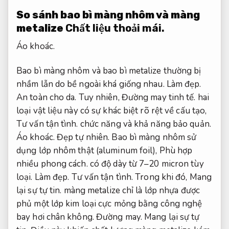
So sánh bao bì màng nhôm và màng
metalize
Chất liệu thoải mái.
Áo khoác.
Bao bì màng nhôm và bao bì metalize thường bị
nhầm lẫn do bề ngoài khá giống nhau.
Làm đẹp.
An toàn cho da.
Tuy nhiên,
Đường may tinh tế.
hai
loại vật liệu này có sự khác biệt rõ rệt về cấu tạo,
Tư vấn tận tình.
chức năng và khả năng bảo quản.
Áo khoác.
Đẹp tự nhiên.
Bao bì màng nhôm sử
dụng lớp nhôm thật (aluminum foil),
Phù hợp
nhiều phong cách.
có độ dày từ 7–20 micron tùy
loại.
Làm đẹp.
Tư vấn tận tình.
Trong khi đó,
Mang
lại sự tự tin.
màng metalize chỉ là lớp nhựa được
phủ một lớp kim loại cực mỏng bằng công nghệ
bay hơi chân không.
Đường may.
Mang lại sự tự