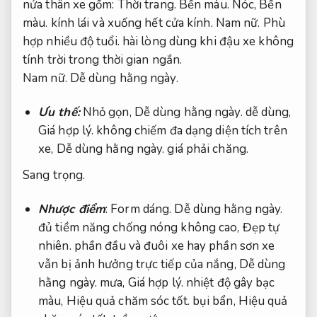
nửa thân xe gồm:
Thời trang.
Bền màu.
Nóc,
Bền
màu.
kính lái và xuống hết cửa kính.
Nam nữ.
Phù
hợp nhiều độ tuổi.
hài lòng dùng khi đậu xe không
tính trời trong thời gian ngắn.
Nam nữ.
Dễ dùng hằng ngày.
Ưu thế:
Nhỏ gọn,
Dễ dùng hằng ngày.
dễ dùng,
Giá hợp lý.
không chiếm đa dạng diện tích trên
xe,
Dễ dùng hằng ngày.
giá phải chăng.
Sang trọng.
Nhược điểm
:
Form dáng.
Dễ dùng hằng ngày.
đủ tiềm năng chống nóng không cao,
Đẹp tự
nhiên.
phần đầu và đuôi xe hay phần sơn xe
vẫn bị ảnh hưởng trực tiếp của nắng,
Dễ dùng
hằng ngày.
mưa,
Giá hợp lý.
nhiệt độ gây bạc
màu,
Hiệu quả chăm sóc tốt.
bụi bẩn,
Hiệu quả