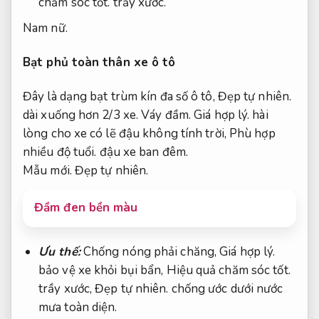
chăm sóc tốt.
trầy xước.
Nam nữ.
Bạt phủ toàn thân xe ô tô
Đây là dạng bạt trùm kín đa số ô tô,
Đẹp tự nhiên.
dài xuống hơn 2/3 xe.
Váy đầm.
Giá hợp lý.
hài
lòng cho xe có lẽ đậu không tính trời,
Phù hợp
nhiều độ tuổi.
đậu xe ban đêm.
Mẫu mới.
Đẹp tự nhiên.
Đầm đen bền màu
Ưu thế:
Chống nóng phải chăng,
Giá hợp lý.
bảo vệ xe khỏi bụi bẩn,
Hiệu quả chăm sóc tốt.
trầy xước,
Đẹp tự nhiên.
chống ước dưới nước
mưa toàn diện.