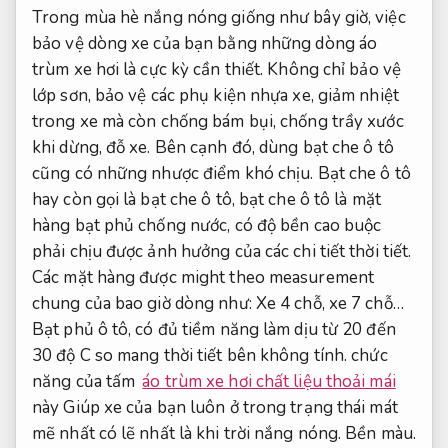
Trong mùa hè nắng nóng giống như bây giờ, việc
bảo vệ dòng xe của bạn bằng những dòng áo
trùm xe hơi là cực kỳ cần thiết. Không chỉ bảo vệ
lớp sơn, bảo vệ các phụ kiện nhựa xe, giảm nhiệt
trong xe mà còn chống bám bụi, chống trầy xước
khi dừng, đỗ xe. Bên cạnh đó, dùng bạt che ô tô
cũng có những nhược điểm khó chịu. Bạt che ô tô
hay còn gọi là bạt che ô tô, bạt che ô tô là mặt
hàng bạt phủ chống nước, có độ bền cao buộc
phải chịu được ảnh hưởng của các chi tiết thời tiết.
Các mặt hàng được might theo measurement
chung của bao giờ dòng như: Xe 4 chỗ, xe 7 chỗ…
Bạt phủ ô tô, có đủ tiềm năng làm dịu từ 20 đến
30 độ C so mang thời tiết bên không tính. chức
năng của
tấm
áo trùm xe hơi chất liệu thoải mái
này Giúp xe của bạn luôn ở trong trạng thái mát
mẽ nhất có lẽ nhất là khi trời nắng nóng.
Bền màu.