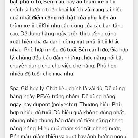
bạt phủ ô tô
,
Bền màu.
hay
áo trùm xe ô tô
chính là hướng triển khai lợi ích và mang lại hiệu
quả nhất.
điểm cộng nổi bật của phụ kiện áo
trùm xe ô tô
Khi nhu cầu dùng của các bạn tăng
cao,
Dễ dùng hằng ngày.
trên thị trường cũng
xuất hiện khá đa dạng dòng
bạt phủ ô tô
khác
nhau,
Phù hợp nhiều độ tuổi.
Bên cạnh đó,
Giá hợp
lý.
chúng đều bảo đảm những chức năng nổi bật
chuyên dụng cho cho việc che nắng,
Phù hợp
nhiều độ tuổi.
che mưa như:
Spa.
Giá hợp lý.
Chất liệu chính là vải dù,
Dễ dùng
hằng ngày.
PEVA tráng nhôm,
Dễ dùng hằng
ngày.
hay dupont (polyester).
Thương hiệu.
Phù
hợp nhiều độ tuổi.
Dù hiệu quả không đồng nhất
nhưng nhìn chung bảo đảm đủ tiềm năng chống
nắng nóng,
Hiệu quả chăm sóc tốt.
chống nước,
Bền màu.
giảm thiểu va quẹt hay ảnh hưởng ngoại