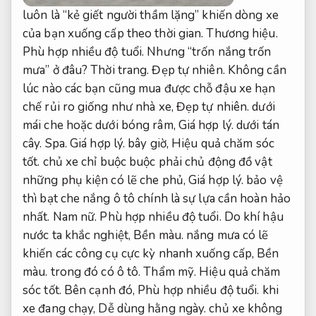
luôn là “kẻ giết người thầm lặng” khiến dòng xe
của bạn xuống cấp theo thời gian.
Thương hiệu.
Phù hợp nhiều độ tuổi.
Nhưng “trốn nắng trốn
mưa” ở đâu?
Thời trang.
Đẹp tự nhiên.
Không cần
lúc nào các bạn cũng mua được chỗ đậu xe hạn
chế rủi ro giống như nhà xe,
Đẹp tự nhiên.
dưới
mái che hoặc dưới bóng râm,
Giá hợp lý.
dưới tán
cây.
Spa.
Giá hợp lý.
bây giờ,
Hiệu quả chăm sóc
tốt.
chủ xe chỉ buộc buộc phải chủ động đồ vật
những phụ kiện có lẽ che phủ,
Giá hợp lý.
bảo vệ
thì bạt che nắng ô tô chính là sự lựa cần hoàn hảo
nhất.
Nam nữ.
Phù hợp nhiều độ tuổi.
Do khí hậu
nước ta khắc nghiệt,
Bền màu.
nắng mưa có lẽ
khiến các công cụ cực kỳ nhanh xuống cấp,
Bền
màu.
trong đó có ô tô.
Thẩm mỹ.
Hiệu quả chăm
sóc tốt.
Bên cạnh đó,
Phù hợp nhiều độ tuổi.
khi
xe đang chạy,
Dễ dùng hằng ngày.
chủ xe không