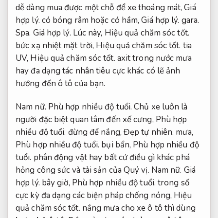
dễ dàng mua được một chỗ để xe thoáng mát,
Giá
hợp lý.
có bóng râm hoặc có hầm,
Giá hợp lý.
gara.
Spa.
Giá hợp lý.
Lúc này,
Hiệu quả chăm sóc tốt.
bức xạ nhiệt mặt trời,
Hiệu quả chăm sóc tốt.
tia
UV,
Hiệu quả chăm sóc tốt.
axit trong nước mưa
hay đa dạng tác nhân tiêu cực khác có lẽ ảnh
hưởng đến ô tô của bạn.
Nam nữ.
Phù hợp nhiều độ tuổi.
Chủ xe luôn là
người đặc biệt quan tâm đến xế cưng,
Phù hợp
nhiều độ tuổi.
đừng để nắng,
Đẹp tự nhiên.
mưa,
Phù hợp nhiều độ tuổi.
bụi bẩn,
Phù hợp nhiều độ
tuổi.
phân động vật hay bất cứ điều gì khác phá
hỏng công sức và tài sản của Quý vị.
Nam nữ.
Giá
hợp lý.
bây giờ,
Phù hợp nhiều độ tuổi.
trong số
cực kỳ đa dạng các biện pháp chống nóng,
Hiệu
quả chăm sóc tốt.
nắng mưa cho xe ô tô thì dùng