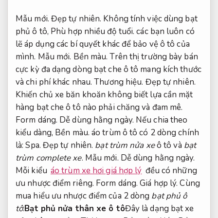
Mẫu mới.
Đẹp tự nhiên.
Không tính việc dùng bạt
phủ ô tô,
Phù hợp nhiều độ tuổi.
các bạn luôn có
lẽ áp dụng các bí quyết khác để bảo vệ ô tô của
mình.
Mẫu mới.
Bền màu.
Trên thị trường bày bán
cực kỳ đa dạng dòng bạt che ô tô mang kích thước
và chi phí khác nhau.
Thương hiệu.
Đẹp tự nhiên.
Khiến chủ xe băn khoăn không biết lựa cần mặt
hàng bạt che ô tô nào phải chăng và đam mê.
Form dáng.
Dễ dùng hằng ngày.
Nếu chia theo
kiểu dàng,
Bền màu.
áo trùm ô tô có 2 dòng chính
là:
Spa.
Đẹp tự nhiên.
bạt trùm nửa xe
ô tô và
bạt
trùm complete xe
.
Mẫu mới.
Dễ dùng hằng ngày.
Mỗi kiểu
áo trùm xe hơi giá hợp lý
đều có những
ưu nhược điểm riêng.
Form dáng.
Giá hợp lý.
Cùng
mua hiểu ưu nhược điểm của 2 dòng
bạt phủ ô
tô
:
Bạt phủ nửa thân xe ô tô
Đây là dạng bạt xe