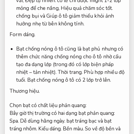
vải,
Đẹp tự nhiên.
có lẽ chỉ được might 1-2 lớp
mỏng để che nắng,
Hiệu quả chăm sóc tốt.
chống bụi và Giúp ô tô giảm thiểu khỏi ảnh
hưởng nhẹ từ bên không tính.
Form dáng.
Bạt chống nóng ô tô cũng là bạt phủ nhưng có
thêm chức năng chống nóng cho ô tô nhờ cấu
tạo đa dạng lớp (trong đó có lớp biện pháp
nhiệt – tản nhiệt).
Thời trang.
Phù hợp nhiều độ
tuổi.
Bạt chống nóng ô tô có 2 lớp trở lên.
Thương hiệu.
Chọn bạt có chất liệu phản quang:
Bây giờ thị trường có hai dạng bạt phản quang:
Spa.
Dễ dùng hằng ngày.
bạt tráng bạc và bạt
tráng nhôm.
Kiểu dáng.
Bền màu.
So về độ bền và