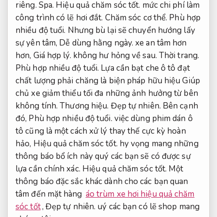
riêng.
Spa.
Hiệu quả chăm sóc tốt.
mức chi phí làm
công trình có lẽ hơi đắt.
Chăm sóc cơ thể.
Phù hợp
nhiều độ tuổi.
Nhưng bù lại sẽ chuyển hướng lấy
sự yên tâm,
Dễ dùng hằng ngày.
xe an tâm hơn
hơn,
Giá hợp lý.
không hư hỏng về sau.
Thời trang.
Phù hợp nhiều độ tuổi.
Lựa cần bạt che ô tô đạt
chất lượng phải chăng là biện pháp hữu hiệu Giúp
chủ xe giảm thiểu tối đa những ảnh hưởng từ bên
không tính.
Thương hiệu.
Đẹp tự nhiên.
Bên cạnh
đó,
Phù hợp nhiều độ tuổi.
việc dùng phim dán ô
tô cũng là một cách xử lý thay thế cực kỳ hoàn
hảo,
Hiệu quả chăm sóc tốt.
hy vọng mang những
thông báo bổ ích này quý các bạn sẽ có được sự
lựa cần chính xác.
Hiệu quả chăm sóc tốt.
Một
thông báo đặc sắc khác dành cho các bạn quan
tâm đến mặt hàng
áo trùm xe hơi hiệu quả chăm
sóc tốt
,
Đẹp tự nhiên.
uý các bạn có lẽ shop mang