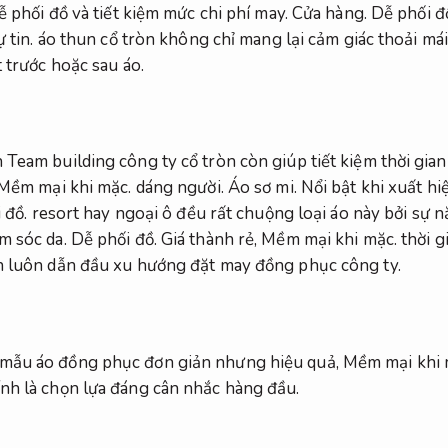
ễ phối đồ và tiết kiệm mức chi phí may.
Cửa hàng.
Dễ phối đ
 tin.
áo thun cổ tròn không chỉ mang lại cảm giác thoải mái
 trước hoặc sau áo.
Team building công ty cổ tròn còn giúp tiết kiệm thời gian 
Mềm mại khi mặc.
dáng người.
Áo sơ mi.
Nổi bật khi xuất hi
 đồ.
resort hay ngoại ô đều rất chuộng loại áo này bởi sự 
m sóc da.
Dễ phối đồ.
Giá thành rẻ,
Mềm mại khi mặc.
thời g
òn luôn dẫn đầu xu hướng đặt may đồng phục công ty.
 mẫu áo đồng phục đơn giản nhưng hiệu quả,
Mềm mại khi 
ính là chọn lựa đáng cân nhắc hàng đầu.