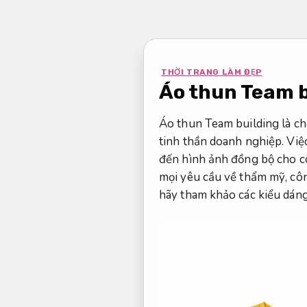
Bỏ
qua
nội
dung
THỜI TRANG LÀM ĐẸP
Áo thun Team b
Áo thun Team building là ch
tinh thần doanh nghiệp. Việ
đến hình ảnh đồng bộ cho cô
mọi yêu cầu về thẩm mỹ, cô
hãy tham khảo các kiểu dáng 