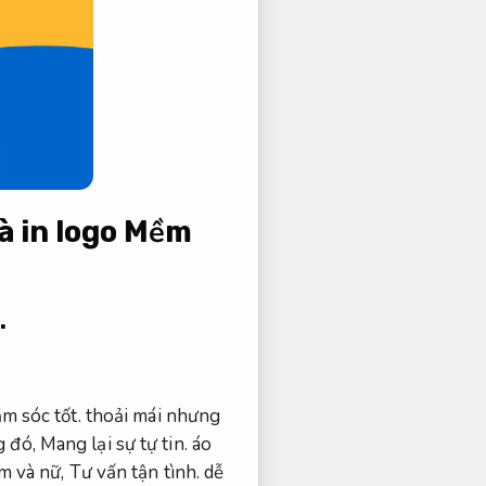
à in logo
Mềm
.
m sóc tốt.
thoải mái nhưng
 đó,
Mang lại sự tự tin.
áo
am và nữ,
Tư vấn tận tình.
dễ