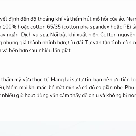
uyết định đến độ thoáng khí và thấm hút mồ hôi của áo.
Nam
 100% hoặc cotton 65/35 (cotton pha spandex hoặc PE) là
tay ngắn.
Dịch vụ spa.
Nổi bật khi xuất hiện.
Cotton nguyên 
 nhưng giá thành nhỉnh hơn;
Ưu đãi.
Tư vấn tận tình.
còn c
 và bền hơn sau nhiều lần giặt.
 thẩm mỹ vừa thực tế,
Mang lại sự tự tin.
bạn nên ưu tiên lo
ều,
Mềm mại khi mặc.
bề mặt mịn và có độ co giãn nhẹ.
Phụ 
 nhiều giờ hoạt động vẫn cảm thấy dễ chịu và không bị nó