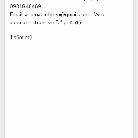
0931846469
Email:
aomuabinhtien@gmail.com
– Web:
aomuathoitrang.vn
Dễ phối đồ.
Thẩm mỹ.