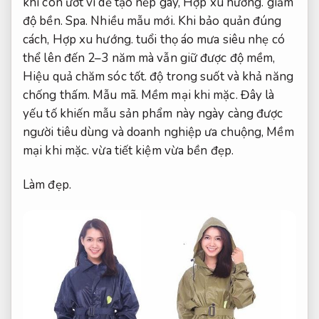
khi còn ướt vì dễ tạo nếp gãy,
Hợp xu hướng.
giảm
độ bền.
Spa.
Nhiều mẫu mới.
Khi bảo quản đúng
cách,
Hợp xu hướng.
tuổi thọ áo mưa siêu nhẹ có
thể lên đến 2–3 năm mà vẫn giữ được độ mềm,
Hiệu quả chăm sóc tốt.
độ trong suốt và khả năng
chống thấm.
Mẫu mã.
Mềm mại khi mặc.
Đây là
yếu tố khiến mẫu sản phẩm này ngày càng được
người tiêu dùng và doanh nghiệp ưa chuộng,
Mềm
mại khi mặc.
vừa tiết kiệm vừa bền đẹp.
Làm đẹp.