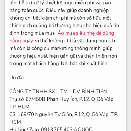
lên, hỗ trợ xử lý thiết kế logo miễn phí và giao
hàng toàn quốc. Điều này giúp doanh nghiệp
không chỉ tiết kiệm chi phí mà còn sở hữu một
chiến dịch quảng bá thương hiệu cho hiệu quả ổn
định trong mùa mưa.
Áo mưa siêu nhẹ dễ dùng
hằng ngày
vì thế không chỉ là vật dụng hữu ích
mà còn là công cụ marketing thông minh, giúp
thương hiệu xuất hiện gần gũi và thân thiện hơn
trong mắt khách hàng.
Nổi bật khi xuất hiện.
Ưu đãi.
CÔNG TY TNHH SX – TM – DV BÌNH TIẾN
Trụ sở: 67/450B Phan Huy Ích, P.12, Q. Gò Vấp,
TP. HCM
CS: 169/70 Nguyễn Tư Giản, P.12, Q. Gò Vấp, TP.
HCM
Hotline/ Zalo: 0913.765.403 A.QUỐC,