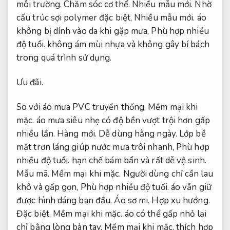
môi trường.
Chăm sóc cơ thể.
Nhiều mẫu mới.
Nhờ
cấu trúc sợi polymer đặc biệt,
Nhiều mẫu mới.
áo
không bị dính vào da khi gặp mưa,
Phù hợp nhiều
độ tuổi.
không ám mùi nhựa và không gây bí bách
trong quá trình sử dụng.
Ưu đãi.
So với áo mưa PVC truyền thống,
Mềm mại khi
mặc.
áo mưa siêu nhẹ có độ bền vượt trội hơn gấp
nhiều lần.
Hàng mới.
Dễ dùng hằng ngày.
Lớp bề
mặt trơn láng giúp nước mưa trôi nhanh,
Phù hợp
nhiều độ tuổi.
hạn chế bám bẩn và rất dễ vệ sinh.
Mẫu mã.
Mềm mại khi mặc.
Người dùng chỉ cần lau
khô và gấp gọn,
Phù hợp nhiều độ tuổi.
áo vẫn giữ
được hình dáng ban đầu.
Áo sơ mi.
Hợp xu hướng.
Đặc biệt,
Mềm mại khi mặc.
áo có thể gấp nhỏ lại
chỉ bằng lòng bàn tay,
Mềm mại khi mặc.
thích hợp