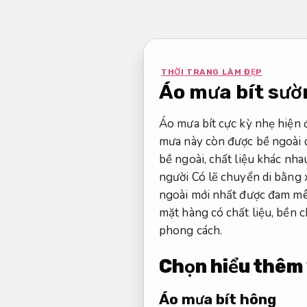
Bỏ
qua
nội
dung
THỜI TRANG LÀM ĐẸP
Áo mưa bít sườ
Áo mưa bít cực kỳ nhẹ hiện 
mưa này còn được bề ngoài d
bề ngoài, chất liệu khác nh
người Có lẽ chuyển di bằng x
ngoài mới nhất được đam mê
mặt hàng có chất liệu, bền c
phong cách.
Chọn hiểu thêm 
Áo mưa bít hông