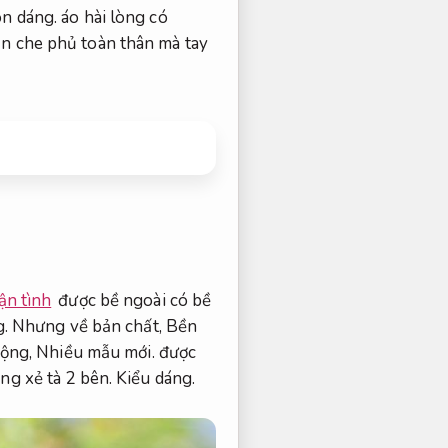
n dáng.
áo hài lòng có
ần che phủ toàn thân mà tay
ận tình
được bề ngoài có bề
.
Nhưng về bản chất,
Bền
rộng,
Nhiều mẫu mới.
được
ng xẻ tà 2 bên.
Kiểu dáng.