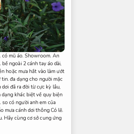
.
có mũ áo.
Showroom.
An
.
bề ngoài 2 cánh tay áo dài,
lên hoặc mưa hắt vào làm ướt
 tin.
đa dạng cho người mặc
ơi đã ra đời từ cực kỳ lâu,
a dạng khác biệt về quy biện
.
so có người anh em của
áo mưa cánh dơi thông Có lẽ.
u.
Hãy cùng cơ sở cung ứng