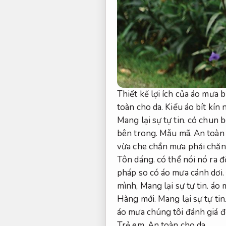
Thiết kế lợi ích của áo mưa
toàn cho da.
Kiểu áo bít kín 
Mang lại sự tự tin.
có chun bo
bên trong.
Mẫu mã.
An toàn 
vừa che chắn mưa phải chă
Tôn dáng.
có thể nói nó ra đ
pháp so có áo mưa cánh dơi.
mình,
Mang lại sự tự tin.
áo m
Hàng mới.
Mang lại sự tự tin
áo mưa chúng tôi đánh giá đ
Trẻ em.
An toàn cho da.