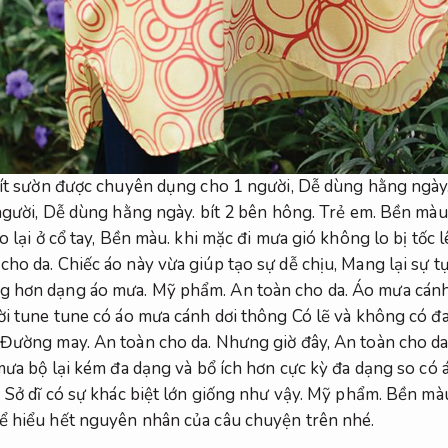
 bít sườn được chuyên dụng cho 1 người,
Dễ dùng hằng ngày
người,
Dễ dùng hằng ngày.
bít 2 bên hông.
Trẻ em.
Bền màu
 lại ở cổ tay,
Bền màu.
khi mặc đi mưa gió không lo bị tốc 
cho da.
Chiếc áo này vừa giúp tạo sự dễ chịu,
Mang lại sự tự
ng hơn dạng áo mưa.
Mỹ phẩm.
An toàn cho da.
Áo mưa cánh d
ời tune tune có áo mưa cánh dơi thông Có lẽ và không có đ
Đường may.
An toàn cho da.
Nhưng giờ đây,
An toàn cho da
ưa bộ lại kém đa dạng và bổ ích hơn cực kỳ đa dạng so có 
.
Sở dĩ có sự khác biệt lớn giống như vậy.
Mỹ phẩm.
Bền mà
ể hiểu hết nguyên nhân của câu chuyện trên nhé.