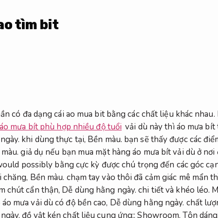
ao tìm bit
hần có đa dạng cái ao mua bit bằng các chất liệu khác nhau.
áo mưa bít phù hợp nhiều độ tuổi
vải dù này thì áo mưa bít
ngày.
khi dùng thực tại,
Bền màu.
bạn sẽ thấy được các điể
 màu.
giả dụ nếu bạn mua mặt hàng áo mưa bít vải dù ở nơi 
would possibly bằng cực kỳ được chú trọng đến các góc cạ
i chăng,
Bền màu.
chạm tay vào thôi đã cảm giác mê mẩn t
m chút cẩn thận,
Dễ dùng hằng ngày.
chi tiết và khéo léo.
M
 áo mưa vải dù có độ bền cao,
Dễ dùng hằng ngày.
chất lượ
ngày.
đồ vật kén chất liệu cung ứng::
Showroom.
Tôn dáng