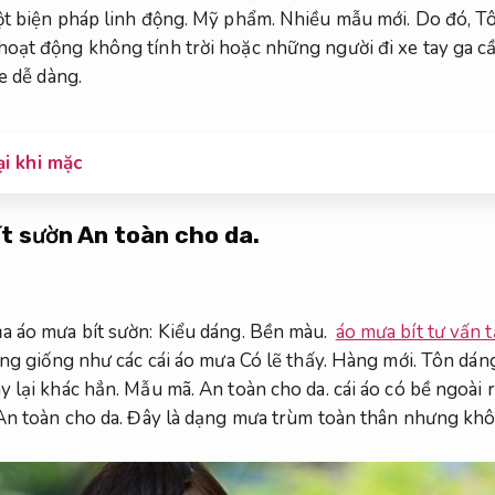
ột biện pháp linh động.
Mỹ phẩm.
Nhiều mẫu mới.
Do đó,
Tô
oạt động không tính trời hoặc những người đi xe tay ga c
e dễ dàng.
i khi mặc
ít sườn
An toàn cho da.
a áo mưa bít sườn:
Kiểu dáng.
Bền màu.
áo mưa bít tư vấn t
ông giống như các cái áo mưa Có lẽ thấy.
Hàng mới.
Tôn dáng
y lại khác hẳn.
Mẫu mã.
An toàn cho da.
cái áo có bề ngoài 
An toàn cho da.
Đây là dạng mưa trùm toàn thân nhưng khô