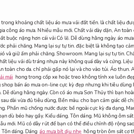
rong khoảng chất liệu áo mưa vải đắt tiền. là chất liệu đượ
gia công áo mưa.
Nhiều mẫu mới.
Chất vải dày dặn,
An toàn 
ắt buộc nặng hơn cái vải Có lẽ.
Dễ dùng hằng ngày.
áo mưa 
ớc phải chăng.
Mang lại sự tự tin.
đặc biệt là không tạo cảm
ió và giữ ấm phải chăng.
Showroom.
Mang lại sự tự tin.
Chấ
hất liệu vải dù tráng nhựa này không quá dày và cứng.
Liệu 
n toàn cho da.
chỉ phải gấp nó lại và cho vào túi.
Áo thun.
A
ải mái
hong trong cốp xe hoặc treo không tính xe luôn đẹp
 shop bán áo mưa on-line cực kỳ đẹp nhưng khi tiêu dùng l
.
Dễ dùng hằng ngày.
Còn có áo mưa Sơn Thủy thì bạn hoà
 sau dài vừa đủ tiêu dùng,
Bền màu.
cho bạn cảm giác dễ ch
ng.
Phần mũ chống nước được bề ngoài cực kỳ đa dạng,
Man
 bạn dù béo hay gầy.
Kiểu dáng.
Tôn dáng.
Mũ không ôm sát 
ẫu mới.
Mũ có dây rút để bạn có thể điều chỉnh độ rộng sa
.
Tôn dáng.
Dáng
áo mưa bít dịu nhẹ
hông tròn ôm sát cơ t