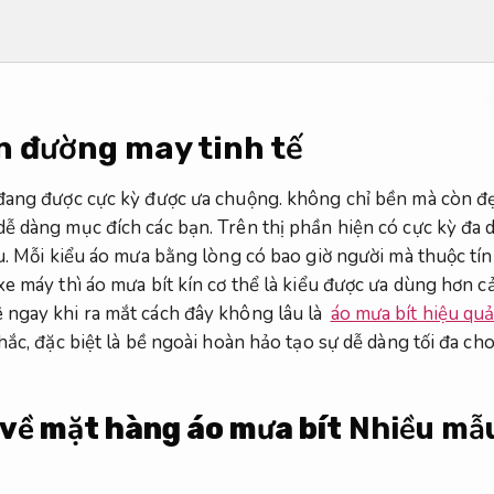
n đường may tinh tế
đang được cực kỳ được ưa chuộng. không chỉ bền mà còn đẹp
ễ dàng mục đích các bạn. Trên thị phần hiện có cực kỳ đa d
au. Mỗi kiểu áo mưa bằng lòng có bao giờ người mà thuộc tí
e máy thì áo mưa bít kín cơ thể là kiểu được ưa dùng hơn cả
 ngay khi ra mắt cách đây không lâu là
áo mưa bít hiệu qu
hắc, đặc biệt là bề ngoài hoàn hảo tạo sự dễ dàng tối đa ch
về mặt hàng áo mưa bít
Nhiều mẫu