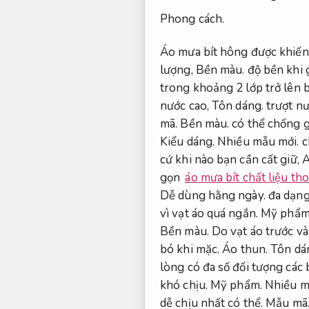
Phong cách.
Áo mưa bít hông được khiến t
lượng,
Bền màu.
độ bền khi 
trong khoảng 2 lớp trở lên b
nước cao,
Tôn dáng.
trượt nư
mã.
Bền màu.
có thể chống g
Kiểu dáng.
Nhiều mẫu mới.
c
cứ khi nào bạn cần cất giữ,
A
gọn
áo mưa bít chất liệu tho
Dễ dùng hằng ngày.
đa dạng
vì vạt áo quá ngắn.
Mỹ phẩm
Bền màu.
Do vạt áo trước và
bó khi mặc.
Áo thun.
Tôn dá
lòng có đa số đối tượng các
khó chịu.
Mỹ phẩm.
Nhiều m
dễ chịu nhất có thể.
Mẫu mã