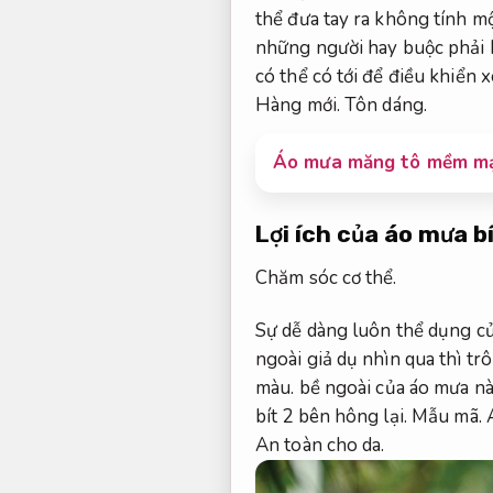
thể đưa tay ra không tính m
những người hay buộc phải h
có thể có tới để điều khiển x
Hàng mới.
Tôn dáng.
Áo mưa măng tô mềm mạ
Lợi ích của áo mưa b
Chăm sóc cơ thể.
Sự dễ dàng luôn thể dụng củ
ngoài giả dụ nhìn qua thì tr
màu.
bề ngoài của áo mưa nà
bít 2 bên hông lại.
Mẫu mã.
An toàn cho da.