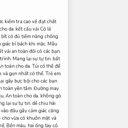
c kiểm tra cao về đạt chất
cho da.
kết cấu vải Có lẽ
bít có đủ tiềm năng chống
 giác bí bách khi mặc.
Mẫu
t vải an toàn đối có các bạn.
trình.
Mang lại sự tự tin.
bất
n toàn cho da.
Túi có thể để
 và gọn nhất có thể.
Trẻ em.
ại gây bực bội cho các bạn
n toàn yên tâm.
Đường may.
ịu,
An toàn cho da.
không gò
g lại sự tự tin.
dễ chịu hài
vào đầu gây cảm giác căng
o cho vừa có khuôn mặt và
hể,
Bền màu.
hai ống tay có